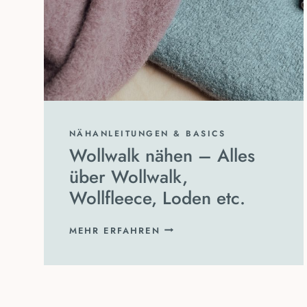
NÄHANLEITUNGEN & BASICS
Wollwalk nähen – Alles
über Wollwalk,
Wollfleece, Loden etc.
WOLLWALK
MEHR ERFAHREN
NÄHEN
–
ALLES
ÜBER