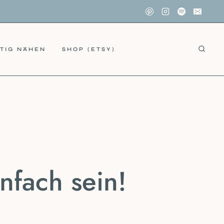
TIG NÄHEN
SHOP (ETSY)
nfach sein!