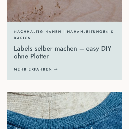
NACHHALTIG NÄHEN
|
NÄHANLEITUNGEN &
BASICS
Labels selber machen – easy DIY
ohne Plotter
LABELS
MEHR ERFAHREN
SELBER
MACHEN
–
EASY
DIY
OHNE
PLOTTER