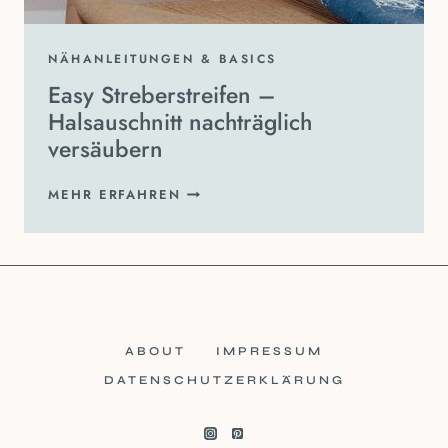
NÄHANLEITUNGEN & BASICS
Easy Streberstreifen –
Halsauschnitt nachträglich
versäubern
EASY
MEHR ERFAHREN
STREBERSTREIFEN
–
HALSAUSCHNITT
NACHTRÄGLICH
VERSÄUBERN
ABOUT
IMPRESSUM
DATENSCHUTZERKLÄRUNG