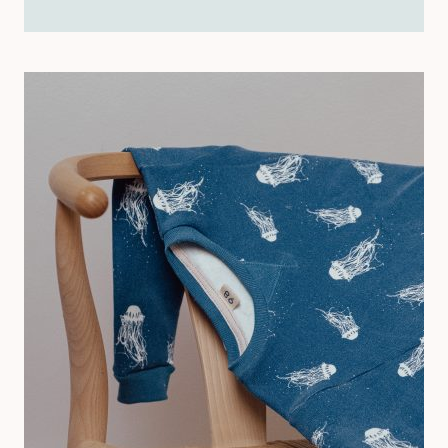
MIT
V-
EINSATZ
AM
AUSSCHNITT
NÄHEN
–
SO
EINFACH
GEHT’S