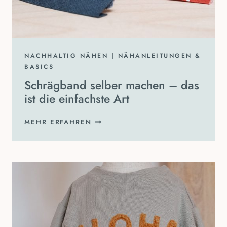
NACHHALTIG NÄHEN
|
NÄHANLEITUNGEN &
BASICS
Schrägband selber machen – das
ist die einfachste Art
SCHRÄGBAND
MEHR ERFAHREN
SELBER
MACHEN
–
DAS
IST
DIE
EINFACHSTE
ART